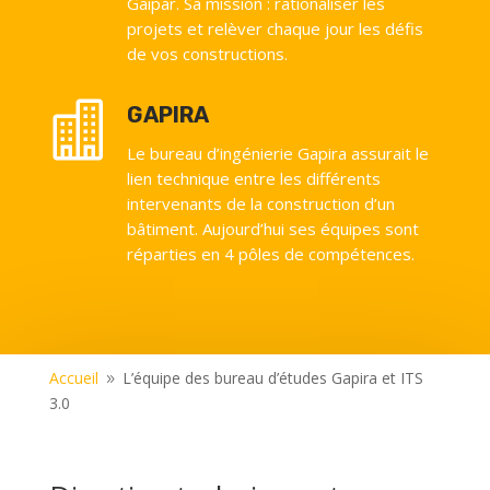
Gaipar. Sa mission : rationaliser les
projets et relèver chaque jour les défis
de vos constructions.

GAPIRA
Le bureau d’ingénierie Gapira assurait le
lien technique entre les différents
intervenants de la construction d’un
bâtiment. Aujourd’hui ses équipes sont
réparties en 4 pôles de compétences.
Accueil
L’équipe des bureau d’études Gapira et ITS
9
3.0